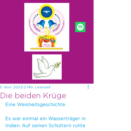
5. Nov. 2023
2 Min. Lesezeit
Die beiden Krüge
Eine Weisheitsgeschichte
Es war einmal ein Wasserträger in 
Indien. Auf seinen Schultern ruhte 