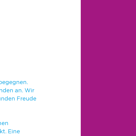
 begegnen. 
nden an. Wir 
unden Freude 
nen 
t. Eine 