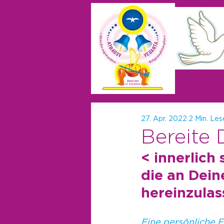
27. Apr. 2022
2 Min. Les
Bereite 
< innerlich
die an Dein
hereinzula
Eine persönliche E