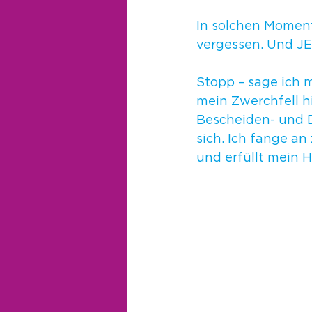
In solchen Moment
vergessen. Und J
Stopp – sage ich m
mein Zwerchfell hi
Bescheiden- und 
sich. Ich fange a
und erfüllt mein H