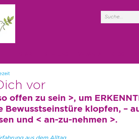
START
STIFTUNG
VEDANTA
BLOG
A
ezeit
Dich vor
 so offen zu sein >, um ERKENNT
e Bewusstseinstüre klopfen, – a
ssen und < an-zu-nehmen >.
rfahrung aus dem Alltag.