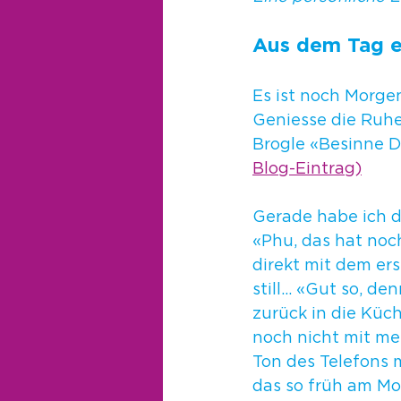
Aus dem Tag e
Es ist noch Morgen
Geniesse die Ruhe
Brogle «Besinne Di
Blog-Eintrag)
Gerade habe ich d
«Phu, das hat noch
direkt mit dem ers
still… «Gut so, den
zurück in die Küch
noch nicht mit me
Ton des Telefons m
das so früh am Mo