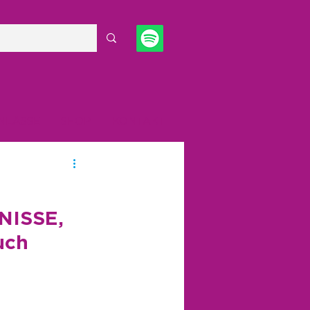
NLÄSSE
SHOP
KONTAKT
NISSE, 
uch 