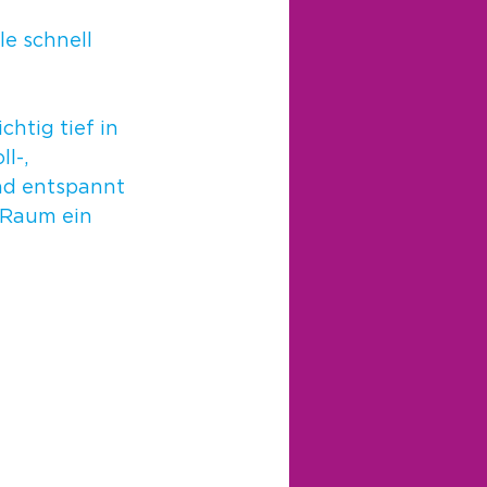
e schnell 
htig tief in 
l-, 
nd entspannt 
 Raum ein 