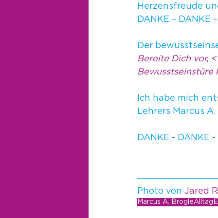
Herzensfreude und 
DANKE – DANKE 
Der bewusstseinse
Bereite Dich vor, 
Bewusstseinstüre 
Ich habe mich ent
Lehrers Marcus A. 
DANKE - DANKE -
Photo von 
Jared R
Marcus A. Brogle
Alltag
E