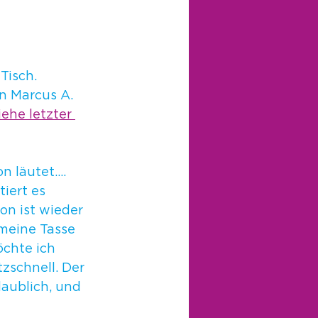
Tisch. 
n Marcus A. 
iehe letzter 
n läutet…. 
iert es 
on ist wieder 
 meine Tasse 
öchte ich 
zschnell. Der 
aublich, und 