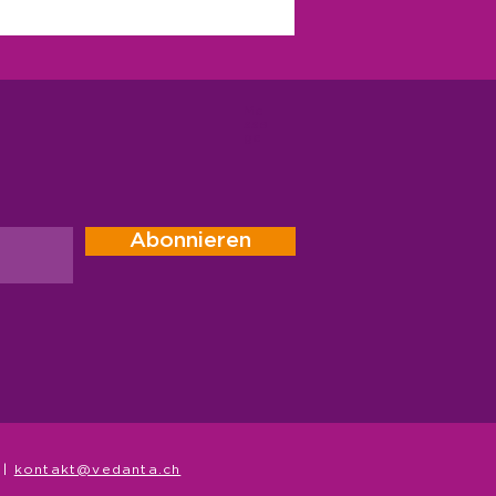
Me
ssa
ge
kein Narr
Abonnieren
 |
kontakt@vedanta.ch