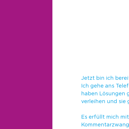
Jetzt bin ich ber
Ich gehe ans Tele
haben Lösungen g
verleihen und sie 
Es erfüllt mich mi
Kommentarzwang z