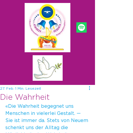
27. Feb.
1 Min. Lesezeit
Die Wahrheit
«Die Wahrheit begegnet uns 
Menschen in vielerlei Gestalt. — 
Sie ist immer da. Stets von Neuem 
schenkt uns der Alltag die 