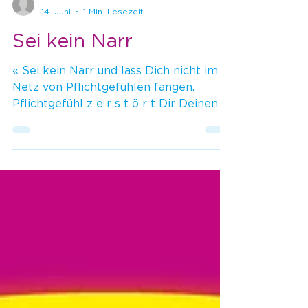
-
14. Juni
1 Min. Lesezeit
Sei kein Narr
« Sei kein Narr und lass Dich nicht im
Netz von Pflichtgefühlen fangen.
Pflichtgefühl z e r s t ö r t Dir Deinen
inneren Frieden. Aus Pflicht heraus
handeln ist Reaktion. Alles Elend
kommt aus Reaktion. Sage NIE: es ist
meine Pflicht. – Sage: Es ist mir ein
Bedürfnis. Die Idee <Pflicht> ist Gift.
Sei NIE der/die aus Pflicht Handelnde.
Spiele das <Spiel Leben> aus einem
klaren Entscheid Deines Herzens
heraus. Nicht Du, – ER ist sowieso der
Handelnde. Wir sehen die alles besti