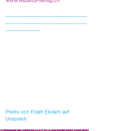
www.vedanta-verlag.ch
____________________________
____________________________
____________ 
Photo von 
Elijah Ekdahl 
auf 
Unsplash