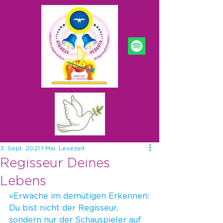
3. Sept. 2021
1 Min. Lesezeit
Regisseur Deines
Lebens
«Erwache im demütigen Erkennen:
Du bist nicht der Regisseur, 
sondern nur der Schauspieler auf 