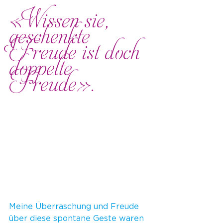
«Wissen sie, 
geschenkte 
Freude ist doch 
doppelte 
Freude».
Meine Überraschung und Freude 
über diese spontane Geste waren 