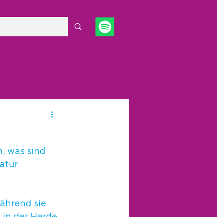
NLÄSSE
SHOP
KONTAKT
, was sind 
atur 
ährend sie 