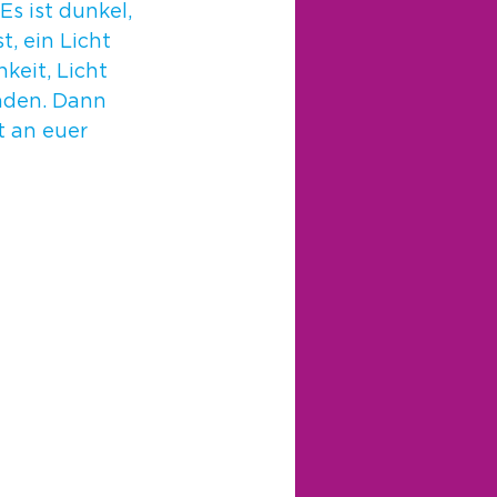
s ist dunkel, 
t, ein Licht 
eit, Licht 
ünden. Dann 
 an euer 