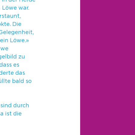
 in der Herde 
n Löwe war. 
staunt, 
kte. Die 
Gelegenheit, 
ein Löwe.» 
öwe 
elbild zu 
dass es 
derte das 
llte bald so 
sind durch 
 ist die 