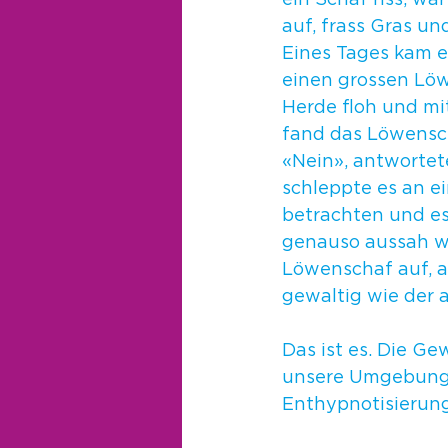
ein Schaf riss, wa
auf, frass Gras un
Eines Tages kam e
einen grossen Löwe
Herde floh und mi
fand das Löwensch
«Nein», antwortet
schleppte es an ei
betrachten und es
genauso aussah wi
Löwenschaf auf, au
gewaltig wie der 
Das ist es. Die G
unsere Umgebung i
Enthypnotisierung