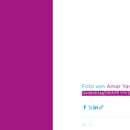
Foto von 
Amar Ya
Gedenktag
SWAMI VIV