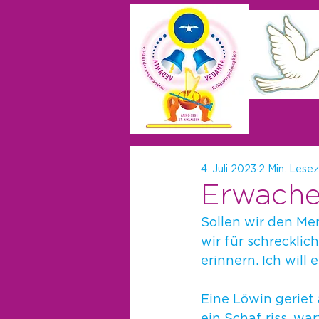
4. Juli 2023
2 Min. Lesez
Erwache
Sollen wir den Me
wir für schrecklic
erinnern. Ich will
Eine Löwin geriet