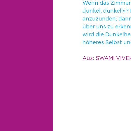
Wenn das Zimmer du
dunkel, dunkel!»? N
anzuzünden; dann 
über uns zu erkenn
wird die Dunkelhe
höheres Selbst un
Aus: SWAMI VIVE