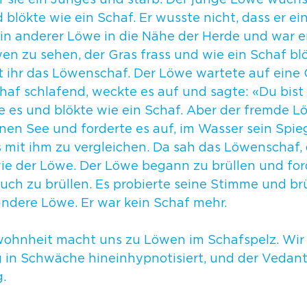
rf sie ein Junges und starb. Der junge Löwe wuchs
d blökte wie ein Schaf. Er wusste nicht, dass er ei
in anderer Löwe in die Nähe der Herde und war er
n zu sehen, der Gras frass und wie ein Schaf blö
t ihr das Löwenschaf. Der Löwe wartete auf eine 
af schlafend, weckte es auf und sagte: «Du bist 
e es und blökte wie ein Schaf. Aber der fremde L
nen See und forderte es auf, im Wasser sein Spieg
 mit ihm zu vergleichen. Da sah das Löwenschaf, 
e der Löwe. Der Löwe begann zu brüllen und for
ch zu brüllen. Es probierte seine Stimme und brü
andere Löwe. Er war kein Schaf mehr.
ewohnheit macht uns zu Löwen im Schafspelz. Wir 
n Schwäche hineinhypnotisiert, und der Vedanta
.