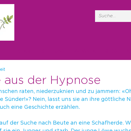
START
STIFTUNG
VEDANTA
BLOG
A
eit
 aus der Hypnose
nschen raten, niederzuknien und zu jammern: «Oh
he Sünder!»? Nein, lasst uns sie an ihre göttliche N
 euch eine Geschichte erzählen. 
 auf der Suche nach Beute an eine Schafherde. W