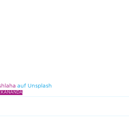
shlaha
 auf Unsplash
EKANANDA