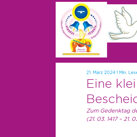
21. März 2024
1 Min. Les
Eine kl
Beschei
Zum Gedenktag d
(21. 03. 1417 – 21. 0