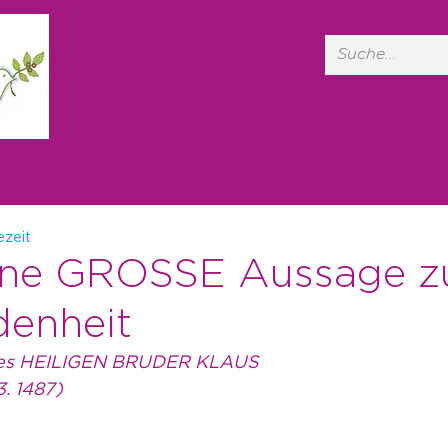
START
STIFTUNG
VEDANTA
BLOG
A
ezeit
eine GROSSE Aussage z
denheit
es HEILIGEN BRUDER KLAUS
3. 1487)