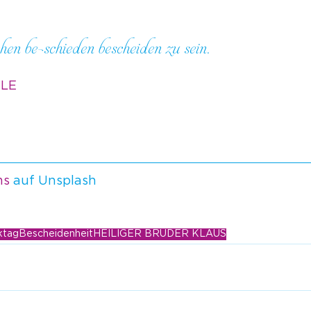
n be-schieden bescheiden zu sein.
GLE
ms
 auf Unsplash
ktag
Bescheidenheit
HEILIGER BRUDER KLAUS