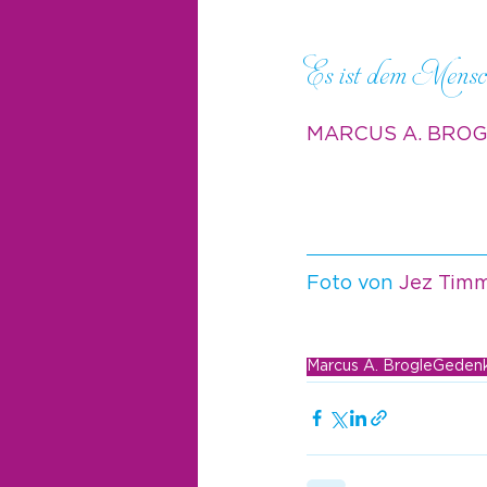
Es ist dem Mensche
MARCUS A. BRO
Foto von 
Jez Tim
Marcus A. Brogle
Geden