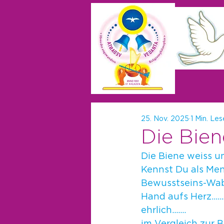
25. Nov. 2025
1 Min. Les
Die Bien
Die Biene weiss u
Kennst Du als Men
Bewusstseins-Wa
Hand aufs Herz......
ehrlich.......