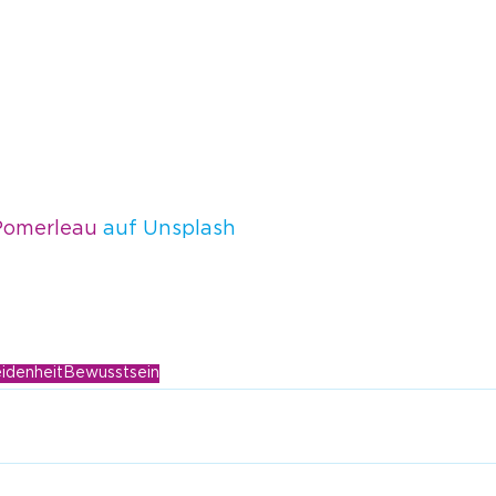
omerleau
 auf Unsplash
idenheit
Bewusstsein