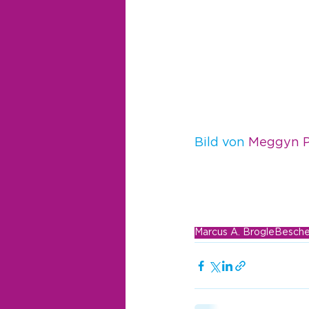
Bild von 
Meggyn P
Marcus A. Brogle
Besche