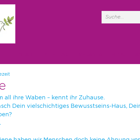
START
STIFTUNG
VEDANTA
BLOG
A
ezeit
e
m all ihre Waben – kennt ihr Zuhause.
sch Dein vielschichtiges Bewusstseins-Haus, Dein
ben?
.