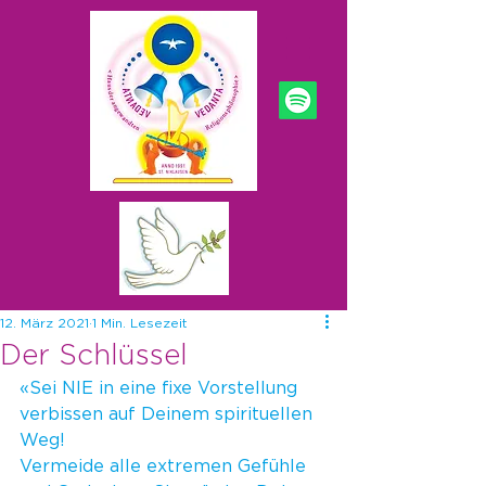
12. März 2021
1 Min. Lesezeit
Der Schlüssel
«Sei NIE in eine fixe Vorstellung 
verbissen auf Deinem spirituellen 
Weg!
Vermeide alle extremen Gefühle 