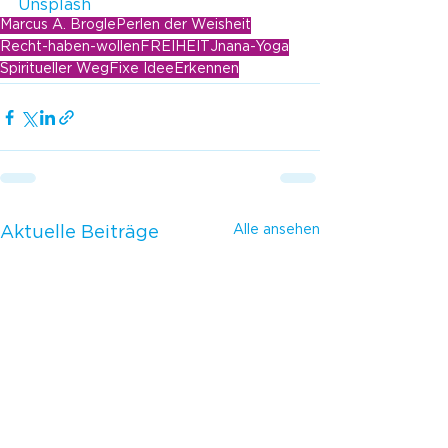
Unsplash
Marcus A. Brogle
Perlen der Weisheit
Recht-haben-wollen
FREIHEIT
Jnana-Yoga
Spiritueller Weg
Fixe Idee
Erkennen
Alle ansehen
Aktuelle Beiträge