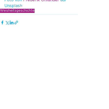
Foto von 
Frederik Öhlander
 auf 
Unsplash
Weisheitsgeschichte
Alle ansehen
Aktuelle Beiträge