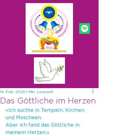
14. Feb. 2025
1 Min. Lesezeit
Das Göttliche im Herzen
«Ich suchte in Tempeln, Kirchen 
und Moscheen. 
Aber ich fand das Göttliche in 
meinem Herzen.»